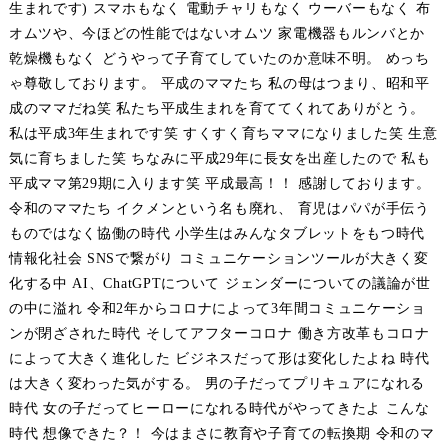
生まれです) スマホもなく 電動チャリもなく ウーバーもなく 布
オムツや、今ほどの性能ではないオムツ 家電機器もルンバとか
乾燥機もなく どうやって子育てしていたのか意味不明。 めっち
ゃ尊敬しております。 平成のママたち 私の母はつまり、昭和平
成のママだね笑 私たち平成生まれを育ててくれてありがとう。
私は平成3年生まれです笑 すくすく育ちママになりました笑 生意
気に育ちました笑 ちなみに平成29年に長女を出産したので 私も
平成ママ第29期に入ります笑 平成最高！！ 感謝しております。
令和のママたち イクメンという名も廃れ、 育児はパパが手伝う
ものではなく協働の時代 小学生はみんなタブレットをもつ時代
情報化社会 SNSで繋がり コミュニケーションツールが大きく変
化する中 AI、ChatGPTについて ジェンダーについての議論が世
の中に溢れ 令和2年からコロナによって3年間コミュニケーショ
ンが閉ざされた時代 そしてアフターコロナ 働き方改革もコロナ
によって大きく進化した ビジネスだって形は変化したよね 時代
は大きく変わった気がする。 男の子だってプリキュアになれる
時代 女の子だってヒーローになれる時代がやってきたよ こんな
時代 想像できた？！ 今はまさに教育や子育ての転換期 令和のマ