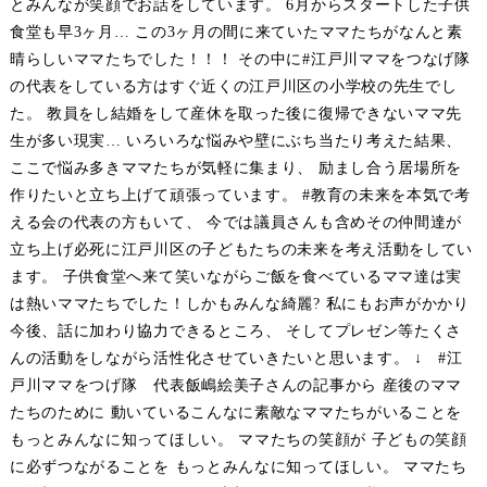
とみんなが笑顔でお話をしています。 6月からスタートした子供
食堂も早3ヶ月… この3ヶ月の間に来ていたママたちがなんと素
晴らしいママたちでした！！！ その中に#江戸川ママをつなげ隊
の代表をしている方はすぐ近くの江戸川区の小学校の先生でし
た。 教員をし結婚をして産休を取った後に復帰できないママ先
生が多い現実… いろいろな悩みや壁にぶち当たり考えた結果、
ここで悩み多きママたちが気軽に集まり、 励まし合う居場所を
作りたいと立ち上げて頑張っています。 #教育の未来を本気で考
える会の代表の方もいて、 今では議員さんも含めその仲間達が
立ち上げ必死に江戸川区の子どもたちの未来を考え活動をしてい
ます。 子供食堂へ来て笑いながらご飯を食べているママ達は実
は熱いママたちでした！しかもみんな綺麗? 私にもお声がかかり
今後、話に加わり協力できるところ、 そしてプレゼン等たくさ
んの活動をしながら活性化させていきたいと思います。 ↓ #江
戸川ママをつげ隊 代表飯嶋絵美子さんの記事から 産後のママ
たちのために 動いているこんなに素敵なママたちがいることを
もっとみんなに知ってほしい。 ママたちの笑顔が 子どもの笑顔
に必ずつながることを もっとみんなに知ってほしい。 ママたち