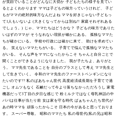
が笑顔でいることがどんなに大切か 子どもたちの様子を見てい
るとよくわかります ママは子どもの味方っていうけれど、 子ど
もがママの絶対的味方なんだよね ママを好きじゃない子どもっ
て1人もいないよ (大きくなってからは別ね!! 家庭それぞれある
でしょう。) じゃ、ママたちはどうかな？ 子どもの味方でありた
いはずのママが そうなれない現状が確かにある。 孤独なママた
ちが確かにいる。 学校や行政には確かに来て、 助けを求めてい
る。 笑えないママたちがいる。 子育てで悩んで孤独なママたち
がいる。 そんな声をママになったからこそ ちゃんと自分ごとで
聞くことができるようになりました。 我が子たちよ、ありがと
う。 ママ先生であることを 自分のプラスとして考え ママ先生と
して生きていく。 令和のママ先生のファーストペンギンになり
たいのです?? 私のばあちゃん世代 高度経済成長期を子育てで過
ごし オムツもなく 石鹸だって今より落ちなかっただろうし 家電
機器だって3丁目の夕日な感じで 粉ミルクではなく母乳神話の中
パパは仕事が当たり前 女は家を守る時代 ばぁちゃんたち世代が
あの時ママを 頑張ったからこそ 日本の今があると思っておりま
す。 スーパー尊敬。 昭和のママたち 私の母世代(私の兄は昭和