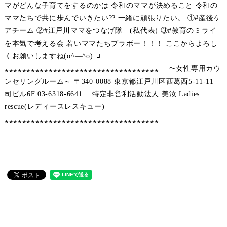
マがどんな子育てをするのかは 令和のママが決めること 令和の
ママたちで共に歩んでいきたい?? 一緒に頑張りたい。 ①#産後ケ
アチーム ②#江戸川ママをつなげ隊 (私代表) ③#教育のミライ
を本気で考える会 若いママたちブラボー！！！ ここからよろし
くお願いしますね(o^―^o)ﾆｺ
⁎⁎⁎⁎⁎⁎⁎⁎⁎⁎⁎⁎⁎⁎⁎⁎⁎⁎⁎⁎⁎⁎⁎⁎⁎⁎⁎⁎⁎⁎⁎⁎⁎⁎⁎ ～女性専用カウ
ンセリングルーム～ 〒340-0088 東京都江戸川区西葛西5-11-11
司ビル6F 03-6318-6641 特定非営利活動法人 美汝 Ladies
rescue(レディースレスキュー)
⁎⁎⁎⁎⁎⁎⁎⁎⁎⁎⁎⁎⁎⁎⁎⁎⁎⁎⁎⁎⁎⁎⁎⁎⁎⁎⁎⁎⁎⁎⁎⁎⁎⁎⁎