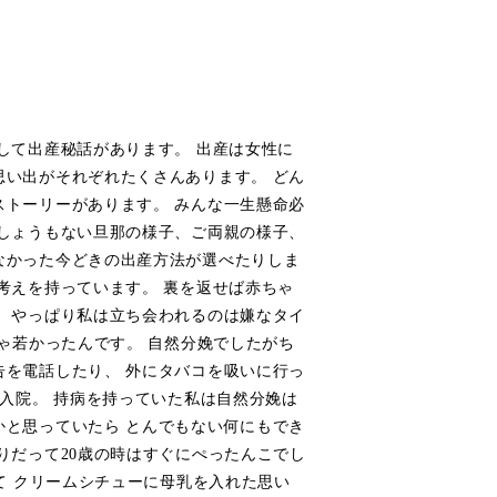
して出産秘話があります。 出産は女性に
思い出がそれぞれたくさんあります。 どん
ストーリーがあります。 みんな一生懸命必
 しょうもない旦那の様子、ご両親の様子、
なかった今どきの出産方法が選べたりしま
考えを持っています。 裏を返せば赤ちゃ
、 やっぱり私は立ち会われるのは嫌なタイ
ちゃ若かったんです。 自然分娩でしたがち
告を電話したり、 外にタバコを吸いに行っ
急入院。 持病を持っていた私は自然分娩は
かと思っていたら とんでもない何にもでき
りだって20歳の時はすぐにぺったんこでし
て クリームシチューに母乳を入れた思い