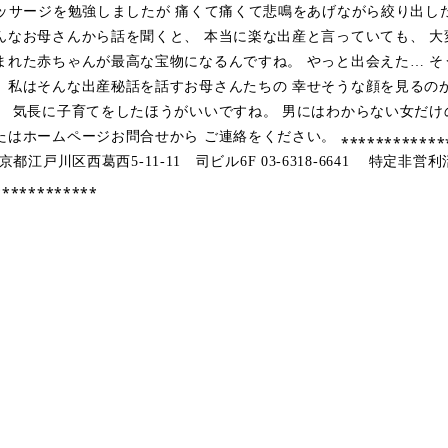
マッサージを勉強しましたが 痛くて痛くて悲鳴をあげながら絞り出し
んなお母さんから話を聞くと、 本当に楽な出産と言っていても、 
まれた赤ちゃんが最高な宝物になるんですね。 やっと出会えた… そ
 私はそんな出産秘話を話すお母さんたちの 幸せそうな顔を見るの
、 気長に子育てをしたほうがいいですね。 男にはわからない女だけ
ムページお問合せから ご連絡をください。 ⁎⁎⁎⁎⁎⁎⁎⁎⁎⁎⁎⁎⁎⁎⁎⁎
都江戸川区西葛西5-11-11 司ビル6F 03-6318-6641 特定非営利活動
⁎⁎⁎⁎⁎⁎⁎⁎⁎⁎⁎