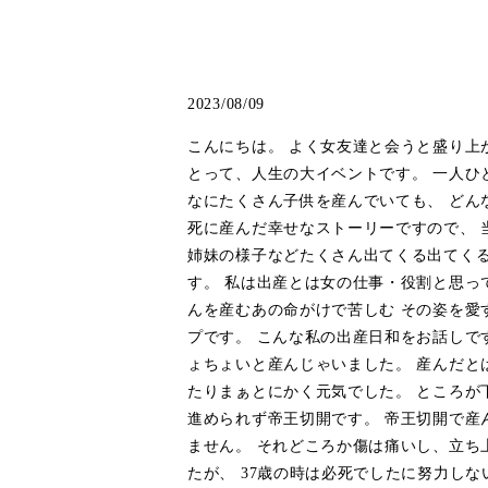
2023/08/09
こんにちは。 よく女友達と会うと盛り上
とって、人生の大イベントです。 一人ひ
なにたくさん子供を産んでいても、 どん
死に産んだ幸せなストーリーですので、 
姉妹の様子などたくさん出てくる出てくる
す。 私は出産とは女の仕事・役割と思っ
んを産むあの命がけで苦しむ その姿を愛
プです。 こんな私の出産日和をお話しで
ょちょいと産んじゃいました。 産んだと
たりまぁとにかく元気でした。 ところが
進められず帝王切開です。 帝王切開で産
ません。 それどころか傷は痛いし、立ち
たが、 37歳の時は必死でしたに努力し