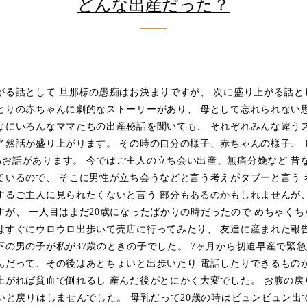
どんな出産だった？
がる話として 旦那様の愚痴はお決まりですが、 次に盛り上がる話と
とりの赤ちゃんに劇的なストーリーがあり、 母として忘れられない
なにいろんなママたちの出産秘話を聞いても、 それぞれみんな違う
当然話が盛り上がります。 その時の自分の様子、赤ちゃんの様子、
お話があります。 今ではご主人の立ち会い出産、無痛分娩など 昔
ているので、 そこに男性が立ち会うなどと言う考えがタブーと言う 
するご主人に見られたくないと言う 部分もあるのかもしれませんが
すが、 一人目はまだ20歳になったばかりの時だったので めちゃく
はすぐにウロウロ出歩いて売店に行ってみたり、 友達に産まれた報
下の男の子が私が37歳のときの子でした。 7ヶ月から切迫早産で緊
んだって、その後はあとちょいと出歩いたり 電話したりできるもの
上がれば貧血で倒れるし 産んだ後がとにかく大変でした。 お腹の戻
ないと戻りはしませんでした。 母乳だって20歳の時はビュンビュン出