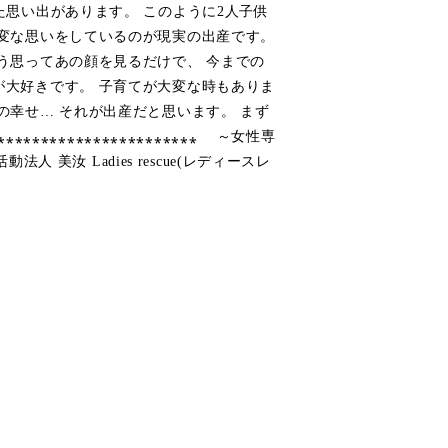
た思い出があります。 このように2人子供
大変な思いをしているのが現実の出産です。
う思ってあの顔を見るだけで、 今までの
が大好きです。 子育てが大変な時もありま
の幸せ… それが出産だと思います。 まず
⁎⁎⁎⁎⁎⁎⁎⁎⁎⁎⁎⁎⁎⁎⁎⁎⁎⁎⁎ ～女性専
法人 美汝 Ladies rescue(レディースレ