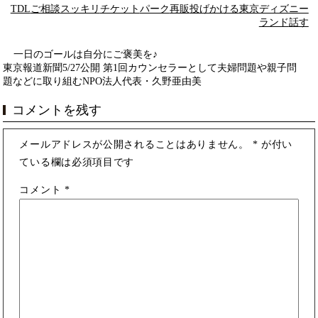
TDL
ご相談
スッキリ
チケット
パーク
再販
投げかける
東京ディズニー
ランド
話す
一日のゴールは自分にご褒美を♪
東京報道新聞5/27公開 第1回カウンセラーとして夫婦問題や親子問
題などに取り組むNPO法人代表・久野亜由美
コメントを残す
メールアドレスが公開されることはありません。
*
が付い
ている欄は必須項目です
コメント
*