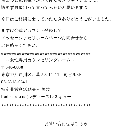
ちょっと私も投げかけてみたらスッキリしました。
諦めず再販狙って買ってみたいと思います☺
今日はご相談に乗っていただきありがとうございました。
まずは公式アカウント登録して
メッセージまたはホームページお問合せから
ご連絡をください。
⁎⁎⁎⁎⁎⁎⁎⁎⁎⁎⁎⁎⁎⁎⁎⁎⁎⁎⁎⁎⁎⁎⁎⁎⁎⁎⁎⁎⁎⁎⁎⁎⁎⁎⁎
～女性専用カウンセリングルーム～
〒340-0088
東京都江戸川区西葛西5-11-11 司ビル6F
03-6318-6641
特定非営利活動法人 美汝
Ladies rescue(レディースレスキュー)
⁎⁎⁎⁎⁎⁎⁎⁎⁎⁎⁎⁎⁎⁎⁎⁎⁎⁎⁎⁎⁎⁎⁎⁎⁎⁎⁎⁎⁎⁎⁎⁎⁎⁎⁎
お問い合わせはこちら