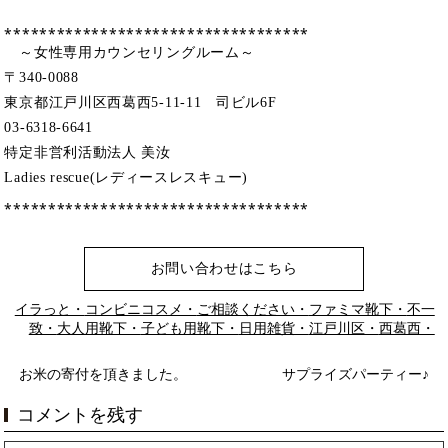
⁎⁎⁎⁎⁎⁎⁎⁎⁎⁎⁎⁎⁎⁎⁎⁎⁎⁎⁎⁎⁎⁎⁎⁎⁎⁎⁎⁎⁎⁎⁎⁎⁎⁎⁎
～女性専用カウンセリングルーム～
〒340-0088
東京都江戸川区西葛西5-11-11 司ビル6F
03-6318-6641
特定非営利活動法人 美汝
Ladies rescue(レディースレスキュー)
⁎⁎⁎⁎⁎⁎⁎⁎⁎⁎⁎⁎⁎⁎⁎⁎⁎⁎⁎⁎⁎⁎⁎⁎⁎⁎⁎⁎⁎⁎⁎⁎⁎⁎⁎
お問い合わせはこちら
イラっと・
コンビニコスメ・
ご相談ください・
ファミマ靴下・
不一
致・
大人用靴下・
子ども用靴下・
日用雑貨・
江戸川区・
西葛西・
お米の寄付を頂きました。
サプライズパーティー♪
コメントを残す