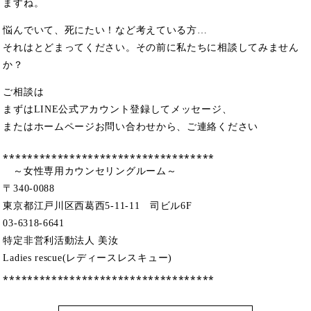
ますね。
悩んでいて、死にたい！など考えている方…
それはとどまってください。その前に私たちに相談してみません
か？
ご相談は
まずはLINE公式アカウント登録してメッセージ、
またはホームページお問い合わせから、ご連絡ください
⁎⁎⁎⁎⁎⁎⁎⁎⁎⁎⁎⁎⁎⁎⁎⁎⁎⁎⁎⁎⁎⁎⁎⁎⁎⁎⁎⁎⁎⁎⁎⁎⁎⁎⁎
～女性専用カウンセリングルーム～
〒340-0088
東京都江戸川区西葛西5-11-11 司ビル6F
03-6318-6641
特定非営利活動法人 美汝
Ladies rescue(レディースレスキュー)
⁎⁎⁎⁎⁎⁎⁎⁎⁎⁎⁎⁎⁎⁎⁎⁎⁎⁎⁎⁎⁎⁎⁎⁎⁎⁎⁎⁎⁎⁎⁎⁎⁎⁎⁎