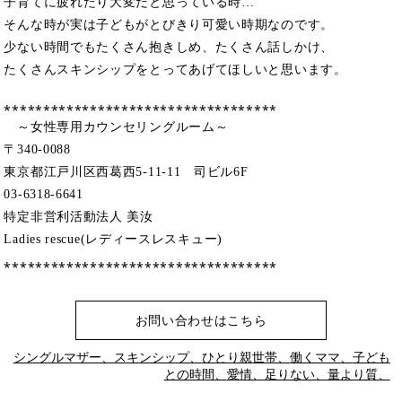
子育てに疲れたり大変だと思っている時…
そんな時が実は子どもがとびきり可愛い時期なのです。
少ない時間でもたくさん抱きしめ、たくさん話しかけ、
たくさんスキンシップをとってあげてほしいと思います。
⁎⁎⁎⁎⁎⁎⁎⁎⁎⁎⁎⁎⁎⁎⁎⁎⁎⁎⁎⁎⁎⁎⁎⁎⁎⁎⁎⁎⁎⁎⁎⁎⁎⁎⁎
～女性専用カウンセリングルーム～
〒340-0088
東京都江戸川区西葛西5-11-11 司ビル6F
03-6318-6641
特定非営利活動法人 美汝
Ladies rescue(レディースレスキュー)
⁎⁎⁎⁎⁎⁎⁎⁎⁎⁎⁎⁎⁎⁎⁎⁎⁎⁎⁎⁎⁎⁎⁎⁎⁎⁎⁎⁎⁎⁎⁎⁎⁎⁎⁎
お問い合わせはこちら
シングルマザー、
スキンシップ、
ひとり親世帯、
働くママ、
子ども
との時間、
愛情、
足りない、
量より質、