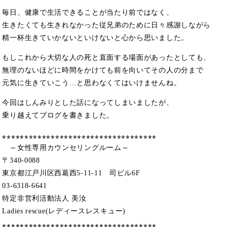
毎日、健康で生活できることが当たり前ではなく、
生きたくても生きれなかった従兄弟のために日々感謝しながら
精一杯生きていかないといけないと心から思いました。
もしこれから大切な人の死と直面する場面があったとしても、
無理のないほどに時間をかけても前を向いてその人の分まで
元気に生きていこう…と思わなくてはいけませんね。
今回はしんみりとした話になってしまいましたが、
乗り越えてブログを書きました。
⁎⁎⁎⁎⁎⁎⁎⁎⁎⁎⁎⁎⁎⁎⁎⁎⁎⁎⁎⁎⁎⁎⁎⁎⁎⁎⁎⁎⁎⁎⁎⁎⁎⁎⁎
～女性専用カウンセリングルーム～
〒340-0088
東京都江戸川区西葛西5-11-11 司ビル6F
03-6318-6641
特定非営利活動法人 美汝
Ladies rescue(レディースレスキュー)
⁎⁎⁎⁎⁎⁎⁎⁎⁎⁎⁎⁎⁎⁎⁎⁎⁎⁎⁎⁎⁎⁎⁎⁎⁎⁎⁎⁎⁎⁎⁎⁎⁎⁎⁎