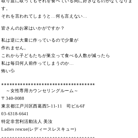
取り皿に取ってもそれを食べている間に好きなものがなくなりま
す。
それを言われてしまうと…何も言えない…
皆さんのお家はいかがですか？
私は逆に大量に作っているので少量が
作れません。
これから子どもたちが巣立って食べる人数が減ったら
私は毎日何人前作ってしまうのか…
怖い💦
⁎⁎⁎⁎⁎⁎⁎⁎⁎⁎⁎⁎⁎⁎⁎⁎⁎⁎⁎⁎⁎⁎⁎⁎⁎⁎⁎⁎⁎⁎⁎⁎⁎⁎⁎
～女性専用カウンセリングルーム～
〒340-0088
東京都江戸川区西葛西5-11-11 司ビル6F
03-6318-6641
特定非営利活動法人 美汝
Ladies rescue(レディースレスキュー)
⁎⁎⁎⁎⁎⁎⁎⁎⁎⁎⁎⁎⁎⁎⁎⁎⁎⁎⁎⁎⁎⁎⁎⁎⁎⁎⁎⁎⁎⁎⁎⁎⁎⁎⁎