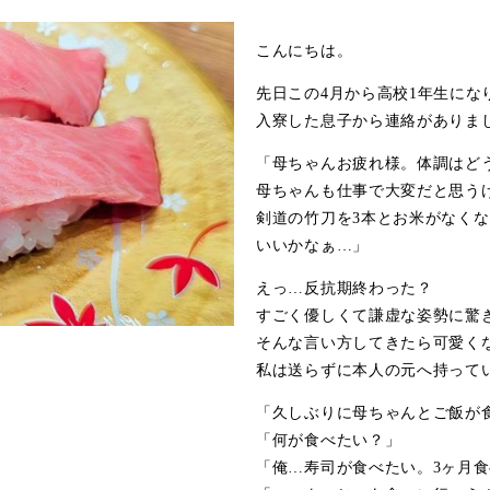
こんにちは。
先日この4月から高校1年生にな
入寮した息子から連絡がありま
「母ちゃんお疲れ様。体調はど
母ちゃんも仕事で大変だと思う
剣道の竹刀を3本とお米がなく
いいかなぁ…」
えっ…反抗期終わった？
すごく優しくて謙虚な姿勢に驚
そんな言い方してきたら可愛く
私は送らずに本人の元へ持って
「久しぶりに母ちゃんとご飯が
「何が食べたい？」
「俺…寿司が食べたい。3ヶ月