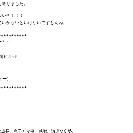
を送りました。
ないぞ！！！
ていかないといけないですもんね。
⁎⁎⁎⁎⁎⁎⁎⁎⁎⁎⁎
ーム～
司ビル6F
キュー)
⁎⁎⁎⁎⁎⁎⁎⁎⁎⁎⁎
に成長、
息子と食事、
感謝、
謙虚な姿勢、