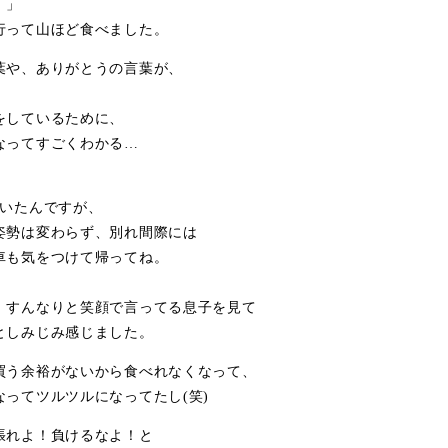
！」
行って山ほど食べました。
葉や、ありがとうの言葉が、
をしているために、
なってすごくわかる…
にいたんですが、
姿勢は変わらず、別れ間際には
車も気をつけて帰ってね。
、すんなりと笑顔で言ってる息子を見て
としみじみ感じました。
買う余裕がないから食べれなくなって、
ってツルツルになってたし(笑)
張れよ！負けるなよ！と