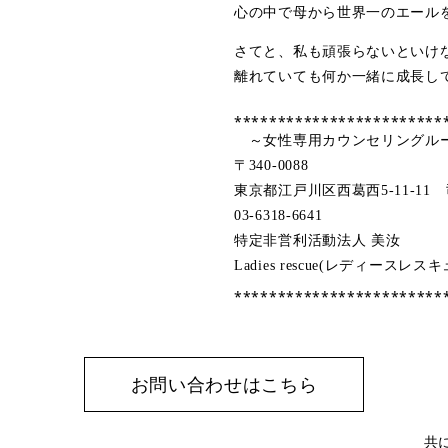
心の中で母から世界一のエール
さてと、私も頑張らないといけ
離れていても何か一緒に成長し
⁎⁎⁎⁎⁎⁎⁎⁎⁎⁎⁎⁎⁎⁎⁎⁎⁎⁎⁎⁎⁎⁎⁎⁎
～女性専用カウンセリングル
〒340-0088
東京都江戸川区西葛西5-11-11 
03-6318-6641
特定非営利活動法人 美汝
Ladies rescue(レディースレス
⁎⁎⁎⁎⁎⁎⁎⁎⁎⁎⁎⁎⁎⁎⁎⁎⁎⁎⁎⁎⁎⁎⁎⁎
お問い合わせはこちら
共