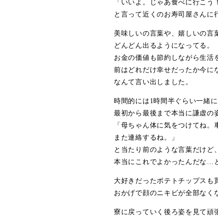
「いいよ。じゃあ食べに行こう
と言って近くのお寿司屋さんに
美味しいの言葉や、嬉しいの言
どんどん出るようになってる。
お金の価値も節約しながら生活
前はどれだけ幸せだったか今に
なんて言い出しました。
時間的には1時間半ぐらい一緒
最初から最後まで本当に謙虚の
「母ちゃん体に気をつけてね。
また連絡するね。」
と当たり前のような言葉だけど
本当にこれでよかったんだな…
大好きだったポテトチップスも
おかげで顔のニキビが全部なくな
寮に戻っていく後ろ姿を見て頑