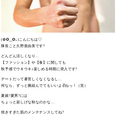
(✿✪‿✪｡)こんにちは♡
隊長こと久野亜由美です?
どんどん涼しくなり…
【ファッション】や【食】に関しても
秋予感でウキウキ♪楽しめる時期に突入です?
デートだって暑苦しくなくなるし…
何なら、ずっと腕組んでてもいいよ✌ねっ！（笑）
夏娘?夏男?には
ちょっと寂しげな秋なのかな…
焼きすぎた肌のメンテナンスしてね?